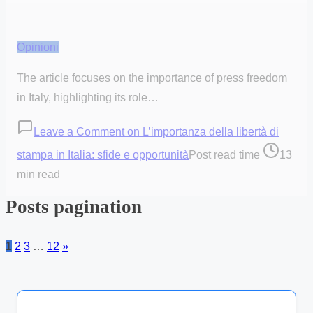
Opinioni
The article focuses on the importance of press freedom
in Italy, highlighting its role…
Leave a Comment
on L’importanza della libertà di
stampa in Italia: sfide e opportunità
Post read time
13
min read
Posts pagination
1
2
3
…
12
»